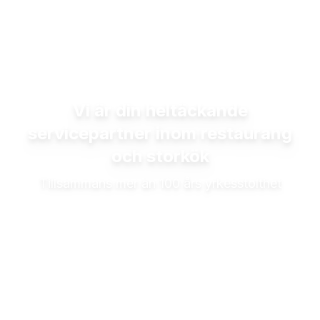
Vi är din heltäckande
servicepartner inom restaurang
och storkök
Tillsammans mer än 100 års yrkesstolthet